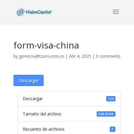
form-visa-china
by
gerencia@tzion.com.co
|
Abr 4, 2025
|
0 comments
Descargar
Descargar
124
Tamaño del archivo
508.29 KB
Recuento de archivos
1