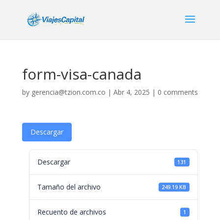
form-visa-canada
by
gerencia@tzion.com.co
|
Abr 4, 2025
|
0 comments
Descargar
Descargar
131
Tamaño del archivo
249.19 KB
Recuento de archivos
1