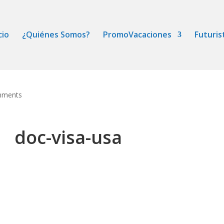
cio
¿Quiénes Somos?
PromoVacaciones
Futuris
mments
doc-visa-usa