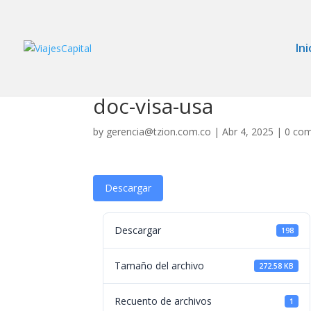
Ini
doc-visa-usa
by
gerencia@tzion.com.co
|
Abr 4, 2025
|
0 co
Descargar
Descargar
198
Tamaño del archivo
272.58 KB
Recuento de archivos
1